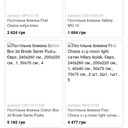
Артикул: MP014145
Артикул: CB01008239
Постільна білизна First
Постільна Білизна Valtery
Choice sofya krem
MO-10
3 624 грн
1 694 грн
Артикул: CB010077488
Артикул: MP015755
Постільна білизна Cotton Box
Постільна білизна First
3d Brode Sante Pudra
Choice v.i.p moon light сатин
hillary leylak
5 192 грн
4 477 грн