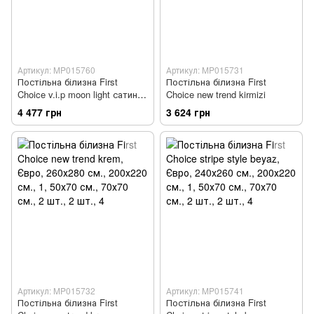
Артикул: MP015760
Артикул: MP015731
Постільна білизна First
Постільна білизна First
Choice v.i.p moon light сатин
Choice new trend kirmizi
london mor
4 477 грн
3 624 грн
Артикул: MP015732
Артикул: MP015741
Постільна білизна First
Постільна білизна First