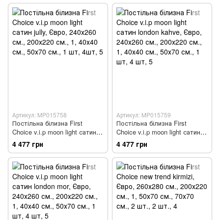
Артикул: MP015758
Артикул: MP015759
Постільна білизна First
Постільна білизна First
Choice v.i.p moon light сатин
Choice v.i.p moon light сатин
jully
london kahve
4 477 грн
4 477 грн