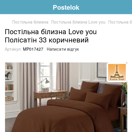
Postelok
Постільна білизна
Постільна білизна Love you
Постільна б
Постільна білизна Love you
Полісатін 33 коричневий
Артикул:
MP017427
Написати відгук