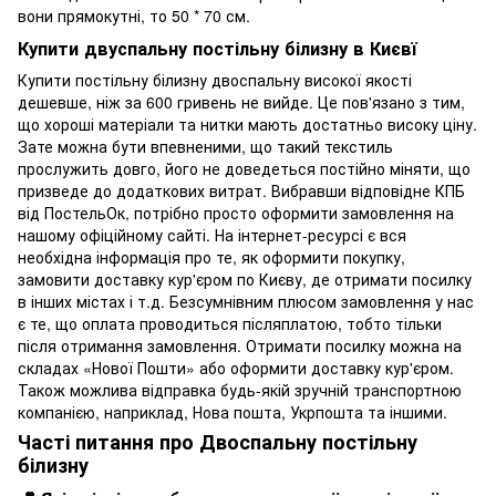
вони прямокутні, то 50 * 70 см.
Купити двуспальну постільну білизну в Києвї
Купити постільну білизну двоспальну високої якості
дешевше, ніж за 600 гривень не вийде. Це пов'язано з тим,
що хороші матеріали та нитки мають достатньо високу ціну.
Зате можна бути впевненими, що такий текстиль
прослужить довго, його не доведеться постійно міняти, що
призведе до додаткових витрат. Вибравши відповідне КПБ
від ПостельОк, потрібно просто оформити замовлення на
нашому офіційному сайті. На інтернет-ресурсі є вся
необхідна інформація про те, як оформити покупку,
замовити доставку кур'єром по Києву, де отримати посилку
в інших містах і т.д. Безсумнівним плюсом замовлення у нас
є те, що оплата проводиться післяплатою, тобто тільки
після отримання замовлення. Отримати посилку можна на
складах «Нової Пошти» або оформити доставку кур'єром.
Також можлива відправка будь-якій зручній транспортною
компанією, наприклад, Нова пошта, Укрпошта та іншими.
Часті питання про Двоспальну постільну
білизну