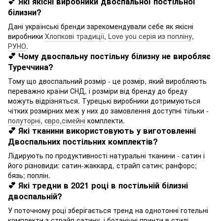
💕 Які якісні виробники двоспальної постільної
білизни?
Дані українські бренди зарекомендували себе як якісні
виробники
Хлопкові традиції
,
Love you серія из попліну
,
РУНО
.
💕 Чому двоспальну постільну білизну не виробляє
Туреччина?
Тому що двоспальний розмір - це розмір, який виробляють
переважно країни СНД, і розміри від бренду до бреду
можуть відрізняться. Турецькі виробники дотримуються
чітких розмірних меж у них до замовлення доступні тільки -
полуторні
,
євро
,
сімейні
комплекти.
💕 Які тканини використовують у виготовленні
Двоспальних постільних комплектів?
Лідирують по продуктивності натуральні тканини - сатин і
його різновиди: сатин-жаккард, страйп сатин; ранфорс;
бязь; поплін.
💕 Які тредни в 2021 році в постільній білизні
двоспальній?
У поточному році зберігається тренд на однотонні готельні
комплекти з страйп сатину, і ботанічні принти в стилі