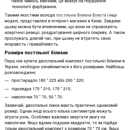
пахне чимось хімічним, це вказує на порушення
технології фарбування.
Такими якостями володіє
постільна білизна Вілюта
і інші
моделі, представлені в інтернет-магазині в Києві. Завдяки
цьому можна бути впевненими, що вони не спровокують
алергічної реакції, роздратування шкірного покриву. А також
прослужать довгий час, при цьому не втратять свою
яскравість і привабливість.
Розміри постільної білизни
Перш ніж купити двоспальний комплект постільної білизни в
Україні, необхідно ознайомитися з його розмірами. Найбільш
розповсюджені:
простирадло 180 * 225 або 200 * 220;
підковдра 175 * 210, 175 * 215;
наволочки 70 * 70, 50 * 70.
Зазвичай, двоспальні ліжка мають практично однаковий
розмір. Однак іноді всього кілька сантиметрів можуть
зіграти роль. Особливо важливо звертати увагу на
наволочки. Якщо вдома подушки квадратні, то їм підійде
тільки двоспальний комплект з розміром 70 * 70 см. Якщо