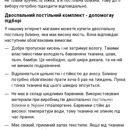
не тільки зручність ліжка, а й постільна білизна, тому до її
вибору потрібно підходити відповідально.
Двоспальний постільний комплект - допомогау
підборі
У нашому інтернет-магазині можете купити двоспальну
постільну білизну, яка має високу якість. Вона відповідає
наступним обов'язковим вимогам:
Добре пропускає кисень і не затримує вологу. Такими
властивостями володіють бавовняна тканина, шовк,
льон, бамбук. Це необхідно, щоб шкіра дихала, та на ній
не виникло подразнення.
Відрізняється щільністю і стійкістю до зносу. Білизну
потрібно обов'язково прати хоча б раз на тиждень. Пухка
і тонка тканина від цього швидко зіпсується.
Не має в складі шкідливих барвників. Використовувані
матеріали при виробництві двоспальної
постільної
білизни в Україні
гіпоалергенні. Барвники стійкі до
високої температури води, тому тканина не злиняє під
час прання.
Має свіжий, приємний запах текстилю. Якщо від тканини