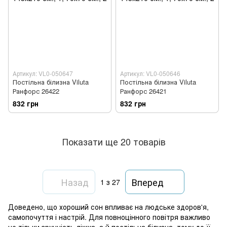
Артикул: VL0-050647
Артикул: VL0-050646
Постільна білизна Viluta
Постільна білизна Viluta
Ранфорс 26422
Ранфорс 26421
832 грн
832 грн
Показати ще 20 товарів
Назад
Вперед
1
з 27
Доведено, що хороший сон впливає на людське здоров'я,
самопочуття і настрій. Для повноцінного повітря важливо