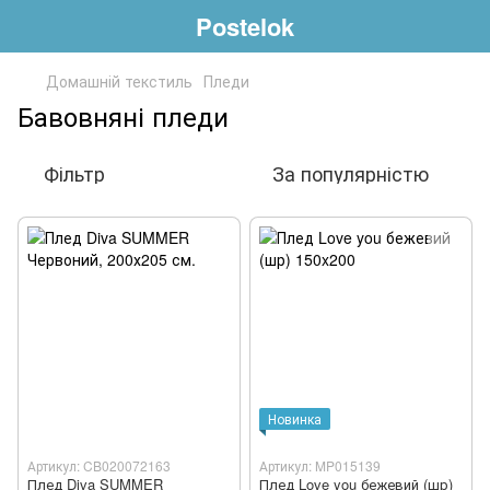
Postelok
Домашній текстиль
Пледи
Бавовняні пледи
Фільтр
За популярністю
Новинка
Артикул: CB020072163
Артикул: MP015139
Плед Diva SUMMER
Плед Love you бежевий (шр)