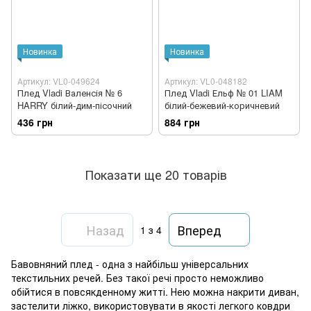
Новинка
Новинка
Артикул: VL0-049624
Артикул: VL0-048182
Плед Vladi Валенсія № 6
Плед Vladi Ельф № 01 LIAM
HARRY білий-дим-пісочний
білий-бежевий-коричневий
436 грн
884 грн
Показати ще 20 товарів
Назад
Вперед
1
з 4
Бавовняний плед - одна з найбільш універсальних
текстильних речей. Без такої речі просто неможливо
обійтися в повсякденному житті. Нею можна накрити диван,
застелити ліжко, використовувати в якості легкого ковдри