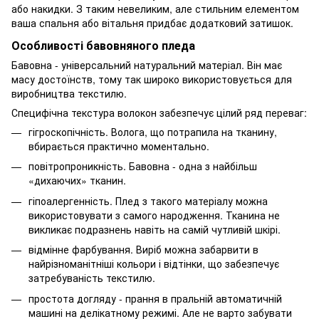
або накидки. З таким невеликим, але стильним елементом
ваша спальня або вітальня придбає додатковий затишок.
Особливості бавовняного пледа
Бавовна - універсальний натуральний матеріал. Він має
масу достоїнств, тому так широко використовується для
виробництва текстилю.
Специфічна текстура волокон забезпечує цілий ряд переваг:
гігроскопічність. Волога, що потрапила на тканину,
вбирається практично моментально.
повітропроникність. Бавовна - одна з найбільш
«дихаючих» тканин.
гіпоалергенність. Плед з такого матеріалу можна
використовувати з самого народження. Тканина не
викликає подразнень навіть на самій чутливій шкірі.
відмінне фарбування. Виріб можна забарвити в
найрізноманітніші кольори і відтінки, що забезпечує
затребуваність текстилю.
простота догляду - прання в пральній автоматичній
машині на делікатному режимі. Але не варто забувати