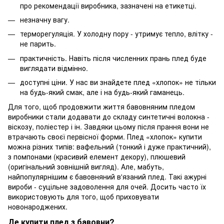
про рекомендації виробника, зазначені на етикетці.
незначну вагу.
терморегуляція. У холодну пору - утримує тепло, влітку -
не парить.
практичність. Навіть після численних прань плед буде
виглядати відмінно.
доступні ціни. У нас ви знайдете плед «хлопок» не тільки
на будь-який смак, але і на будь-який гаманець.
Для того, щоб продовжити життя бавовняним пледом
виробники стали додавати до складу синтетичні волокна -
віскозу, поліестер і ін. Завдяки цьому після прання вони не
втрачають своєї первісної форми. Плед «хлопок» купити
можна різних типів: вафельний (тонкий і дуже практичний),
з помпонами (красивий елемент декору), плюшевий
(оригінальний зовнішній вигляд). Але, мабуть,
найпопулярнішим є бавовняний в'язаний плед. Такі ажурні
вироби - суцільне задоволення для очей. Досить часто їх
використовують для того, щоб приховувати
новонароджених.
Де купити плед з бавовни?