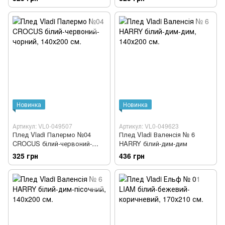
Новинка
Новинка
Артикул: VL0-049507
Артикул: VL0-049623
Плед Vladi Палермо №04
Плед Vladi Валенсія № 6
CROCUS білий-червоний-
HARRY білий-дим-дим
чорний
325 грн
436 грн