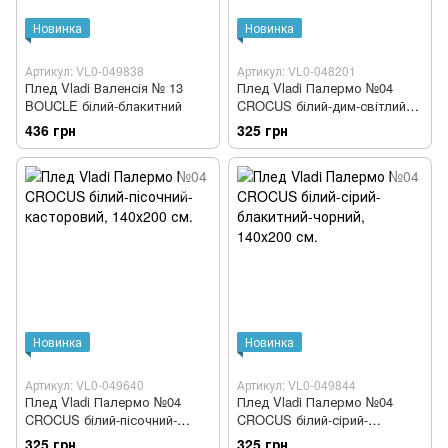
Новинка
Новинка
Артикул: VL0-049838
Артикул: VL0-048201
Плед Vladi Валенсія № 13
Плед Vladi Палермо №04
BOUCLE білий-блакитний
CROCUS білий-дим-світлий
антрацит
436 грн
325 грн
Новинка
Новинка
Артикул: VL0-049640
Артикул: VL0-049844
Плед Vladi Палермо №04
Плед Vladi Палермо №04
CROCUS білий-пісочний-
CROCUS білий-сірий-
касторовий
блакитний-чорний
325 грн
325 грн