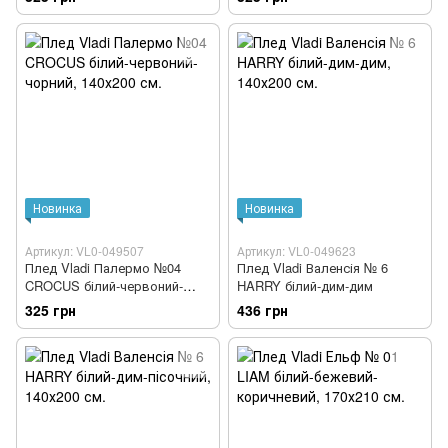
Новинка
Новинка
Артикул: VL0-049507
Артикул: VL0-049623
Плед Vladi Палермо №04
Плед Vladi Валенсія № 6
CROCUS білий-червоний-
HARRY білий-дим-дим
чорний
325 грн
436 грн