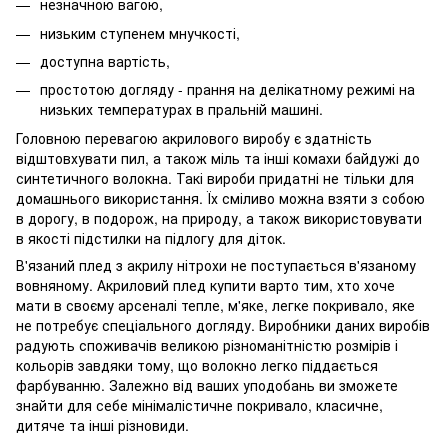
незначною вагою,
низьким ступенем мнучкості,
доступна вартість,
простотою догляду - прання на делікатному режимі на
низьких температурах в пральній машині.
Головною перевагою акрилового виробу є здатність
відштовхувати пил, а також міль та інші комахи байдужі до
синтетичного волокна. Такі вироби придатні не тільки для
домашнього використання. Їх сміливо можна взяти з собою
в дорогу, в подорож, на природу, а також використовувати
в якості підстилки на підлогу для діток.
В'язаний плед з акрилу нітрохи не поступається в'язаному
вовняному. Акриловий плед купити варто тим, хто хоче
мати в своєму арсеналі тепле, м'яке, легке покривало, яке
не потребує спеціального догляду. Виробники даних виробів
радують споживачів великою різноманітністю розмірів і
кольорів завдяки тому, що волокно легко піддається
фарбуванню. Залежно від ваших уподобань ви зможете
знайти для себе мінімалістичне покривало, класичне,
дитяче та інші різновиди.