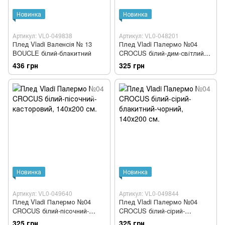
Новинка
Новинка
Артикул: VL0-049838
Артикул: VL0-048201
Плед Vladi Валенсія № 13
Плед Vladi Палермо №04
BOUCLE білий-блакитний
CROCUS білий-дим-світлий
антрацит
436 грн
325 грн
Новинка
Новинка
Артикул: VL0-049640
Артикул: VL0-049844
Плед Vladi Палермо №04
Плед Vladi Палермо №04
CROCUS білий-пісочний-
CROCUS білий-сірий-
касторовий
блакитний-чорний
325 грн
325 грн