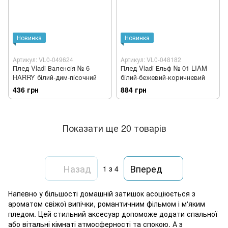
Новинка
Новинка
Артикул: VL0-049624
Артикул: VL0-048182
Плед Vladi Валенсія № 6
Плед Vladi Ельф № 01 LIAM
HARRY білий-дим-пісочний
білий-бежевий-коричневий
436 грн
884 грн
Показати ще 20 товарів
Назад
Вперед
1
з 4
Напевно у більшості домашній затишок асоціюється з
ароматом свіжої випічки, романтичним фільмом і м'яким
пледом. Цей стильний аксесуар допоможе додати спальної
або вітальні кімнаті атмосферності та спокою. А з