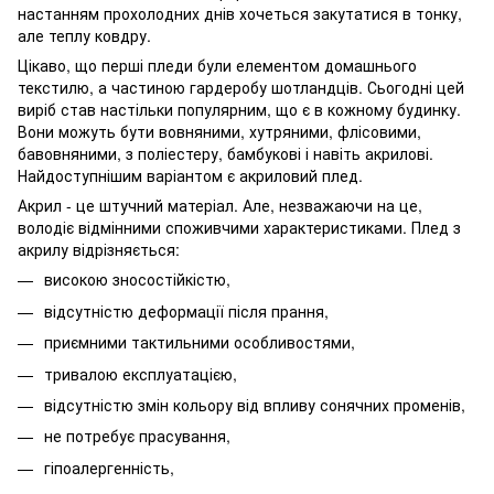
настанням прохолодних днів хочеться закутатися в тонку,
але теплу ковдру.
Цікаво, що перші пледи були елементом домашнього
текстилю, а частиною гардеробу шотландців. Сьогодні цей
виріб став настільки популярним, що є в кожному будинку.
Вони можуть бути вовняними, хутряними, флісовими,
бавовняними, з поліестеру, бамбукові і навіть акрилові.
Найдоступнішим варіантом є акриловий плед.
Акрил - це штучний матеріал. Але, незважаючи на це,
володіє відмінними споживчими характеристиками. Плед з
акрилу відрізняється:
високою зносостійкістю,
відсутністю деформації після прання,
приємними тактильними особливостями,
тривалою експлуатацією,
відсутністю змін кольору від впливу сонячних променів,
не потребує прасування,
гіпоалергенність,