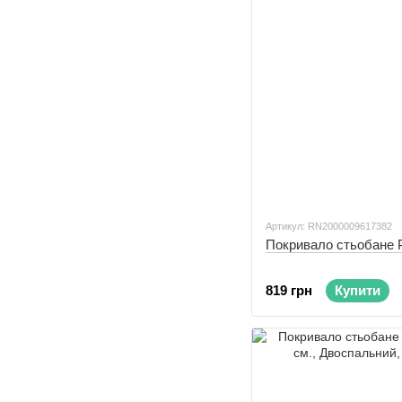
Артикул: RN2000009617382
Покривало стьобане 
819 грн
Купити