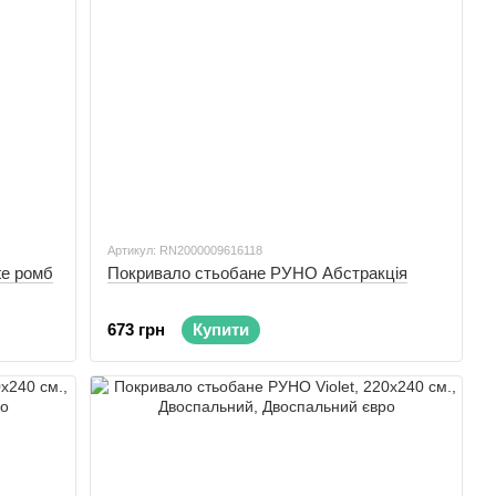
Артикул: RN2000009616118
te ромб
Покривало стьобане РУНО Абстракція
673 грн
Купити