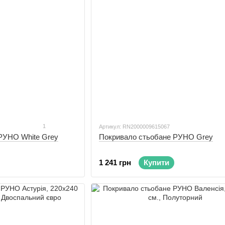
1
Артикул: RN2000009615067
РУНО White Grey
Покривало стьобане РУНО Grey
1 241 грн
Купити