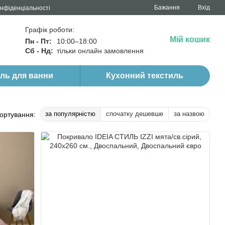
Бажання
Вхід
онфіденціальності
Графік роботи:
Мій кошик
Пн - Пт:
10:00–18:00
Сб - Нд:
тільки онлайн замовлення
иль для ванни
Кухонний текстиль
за популярністю
спочатку дешевше
за назвою
ортування: