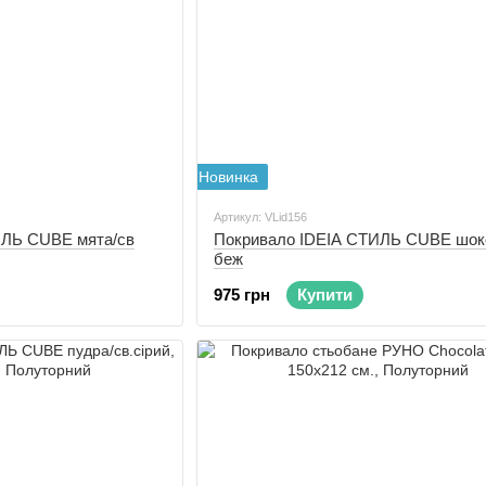
Новинка
Артикул: VLid156
ИЛЬ CUBE мята/св
Покривало IDEIA СТИЛЬ CUBE шок
беж
975 грн
Купити