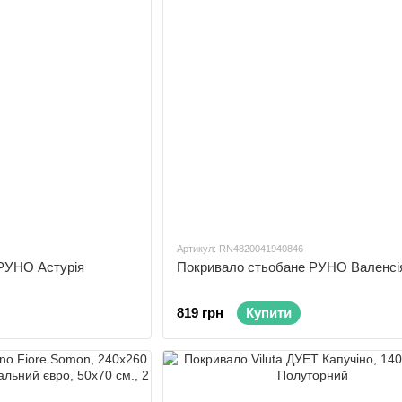
Артикул: RN4820041940846
РУНО Астурія
Покривало стьобане РУНО Валенсі
819 грн
Купити