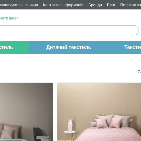
акопичувальні знижки
Контактна інформація
Бренди
Блог
Політика к
нити вам?
стиль
Дитячий текстиль
Текст
С