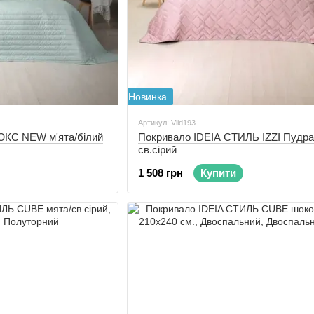
Новинка
Артикул: Vlid193
КС NEW м'ята/білий
Покривало IDEIA СТИЛЬ IZZI Пудра
св.сірий
1 508 грн
Купити