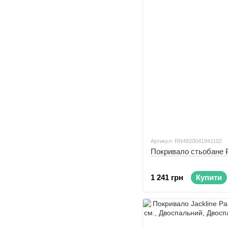
Артикул: RN4820041941102
Покривало стьобане 
1 241 грн
Купити