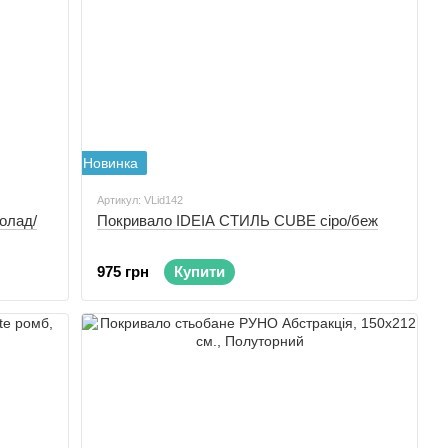
Новинка
Артикул: VLid142
олад/
Покривало IDEIA СТИЛЬ CUBE сіро/беж
975 грн
Купити