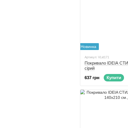
Новинка
Артикул: VLid171
Покривало IDEIA СТ
сірий
637 грн
Купити