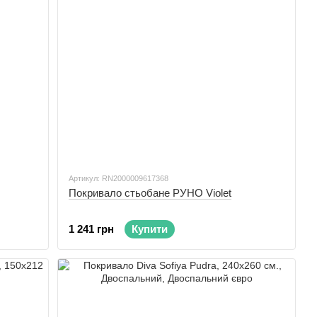
Артикул: RN2000009617368
Покривало стьобане РУНО Violet
1 241 грн
Купити