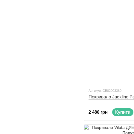
Артикул: CB02003360
Покривало Jackline P
2 486 грн
Купити