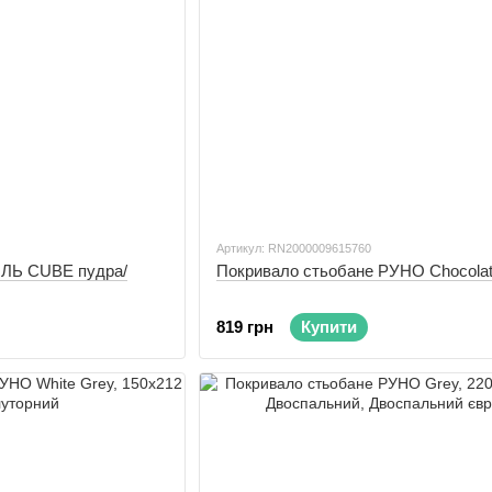
Артикул: RN2000009615760
ИЛЬ CUBE пудра/
Покривало стьобане РУНО Chocola
819 грн
Купити