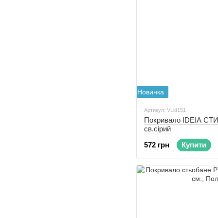
Новинка
Артикул: VLid151
Покривало IDEIA СТ
св.сірий
572 грн
Купити