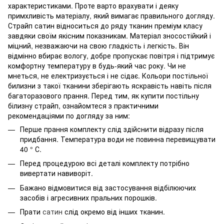
характеристиками. Проте варто врахувати і деяку
примхливість матеріалу, який вимагає правильного догляду.
Страйп сатин відноситься до ряду тканин преміум класу
завдяки своїм якісним показникам. Матеріал зносостійкий і
міцний, незважаючи на свою гладкість і легкість. Він
відмінно вбирає вологу, добре пропускає повітря і підтримує
комфортну температуру в будь-який час року. Чи не
мнеться, не електризується і не сідає. Кольори постільної
билизни з такої тканини зберігають яскравість навіть після
багаторазового прання. Перед тим, як купити постільну
білизну страйп, ознайомтеся з практичними
рекомендаціями по догляду за ним:
Перше прання комплекту слід здійснити відразу після
придбання. Температура води не повинна перевищувати
40 ° С.
Перед процедурою всі деталі комплекту потрібно
вивертати навиворіт.
Бажано відмовитися від застосування відбілюючих
засобів і агресивних пральних порошків.
Прати
сатин
слід окремо від інших тканин.