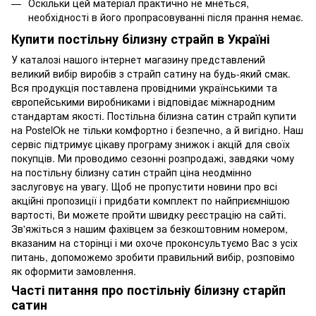
Оскільки цей матеріал практично не мнеться,
необхідності в його пропрасовуванні після прання немає.
Купити постільну білизну страйп в Україні
У каталозі нашого інтернет магазину представлений
великий вибір виробів з страйп сатину на будь-який смак.
Вся продукція поставлена ​​провідними українськими та
європейськими виробниками і відповідає міжнародним
стандартам якості. Постільна білизна сатин страйп купити
на PostelOk не тільки комфортно і безпечно, а й вигідно. Наш
сервіс підтримує цікаву програму знижок і акцій для своїх
покупців. Ми проводимо сезонні розпродажі, завдяки чому
на постільну білизну сатин страйп ціна неодмінно
заслуговує на увагу. Щоб не пропустити новини про всі
акційні пропозиції і придбати комплект по найприємнішою
вартості, Ви можете пройти швидку реєстрацію на сайті.
Зв'яжіться з нашим фахівцем за безкоштовним номером,
вказаним на сторінці і ми охоче проконсультуємо Вас з усіх
питань, допоможемо зробити правильний вибір, розповімо
як оформити замовлення.
Часті питання про постільніу білизну старйп
сатин