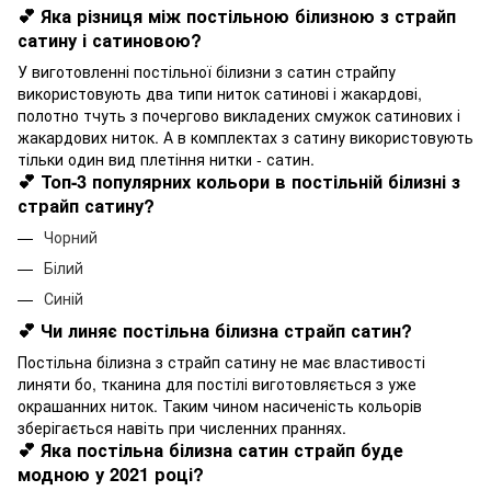
💕 Яка різниця між постільною білизною з страйп
сатину і сатиновою?
У виготовленні постільної білизни з сатин страйпу
використовують два типи ниток сатинові і жакардові,
полотно тчуть з почергово викладених смужок сатинових і
жакардових ниток. А в комплектах з сатину використовують
тільки один вид плетіння нитки - сатин.
💕 Топ-3 популярних кольори в постільній білизні з
страйп сатину?
Чорний
Білий
Синій
💕 Чи линяє постільна білизна страйп сатин?
Постільна білизна з страйп сатину не має властивості
линяти бо, тканина для постілі виготовляється з уже
окрашанних ниток. Таким чином насиченість кольорів
зберігається навіть при численних праннях.
💕 Яка постільна білизна сатин страйп буде
модною у 2021 році?