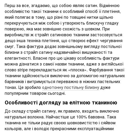
Перш за все, згадаємо, що собою являє сатин. Відмінною
особливістю такої тканини є особливий спосіб її плетіння,
який полягає в тому, що різні по товщині нитки щільно
перекручуються між собою і утворюють блискучу гладку
поверхню, яка має зовнішню схожість з шовком. При
виробництві ж страйп сатиновою тканини застосовується
дещо інша техніка плетіння, що створює ефект чергування
смуг. Така фактура додає зовнішньому вигляду постільної
білизни з страйп сатину надзвичайної вишуканості та
елегантності. Власне про цю цікаву особливість фактури
можна дізнатися з самої назви тканини, адже з англійської
слово stripe перекладається як «плоска». Фарбування такої
тканини здійснюється виключно за допомогою натуральних
барвників і витримується переважно в ніжних пастельних
тонах. Це зробило
однотонну постільну білизну
дуже
популярним товаром сьогодні.
Особливості догляду за елітною тканиною
До складу страйп сатину, як правило, входять виключно
натуральні волокна. Найчастіше це 100% бавовна. Така
тканина не тільки радує своєю шовковистістю і сяйвом
кольорів, але і володіє прекрасними експлуатаційними