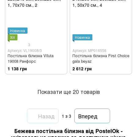
Новинка
Хіт
Новинка
3
Артикул: VL19008r3
Артикул: MP016558
Постільна білизна Viluta
Постільна білизна First Сhoice
19008 Ранфорс
gala beyaz
1 138 грн
2 612 грн
Показати ще 20 товарів
Назад
Вперед
1
з 3
Бежева постільна білизна від PostelOk -