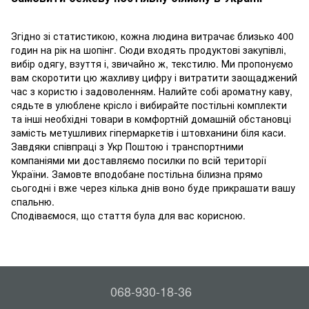
Згідно зі статистикою, кожна людина витрачає близько 400
годин на рік на шопінг. Сюди входять продуктові закупівлі,
вибір одягу, взуття і, звичайно ж, текстилю. Ми пропонуємо
вам скоротити цю жахливу цифру і витратити заощаджений
час з користю і задоволенням. Налийте собі ароматну каву,
сядьте в улюблене крісло і вибирайте постільні комплекти
та інші необхідні товари в комфортній домашній обстановці
замість метушливих гіпермаркетів і штовханини біля каси.
Завдяки співпраці з Укр Поштою і транспортними
компаніями ми доставляємо посилки по всій території
України. Замовте вподобане постільна білизна прямо
сьогодні і вже через кілька днів воно буде прикрашати вашу
спальню.
Сподіваємося, що стаття була для вас корисною.
068-930-18-36