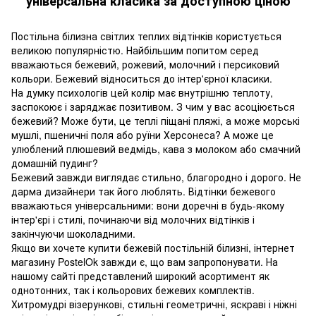
універсальна класика за доступною ціною
Постільна білизна світлих теплих відтінків користується
великою популярністю. Найбільшим попитом серед
вважаються бежевий, рожевий, молочний і персиковий
кольори. Бежевий відноситься до інтер'єрної класики.
На думку психологів цей колір має внутрішню теплоту,
заспокоює і заряджає позитивом. З чим у вас асоціюється
бежевий? Може бути, це теплі піщані пляжі, а може морські
мушлі, пшеничні поля або руїни Херсонеса? А може це
улюблений плюшевий ведмідь, кава з молоком або смачний
домашній пудинг?
Бежевий завжди виглядає стильно, благородно і дорого. Не
дарма дизайнери так його люблять. Відтінки бежевого
вважаються універсальними: вони доречні в будь-якому
інтер'єрі і стилі, починаючи від молочних відтінків і
закінчуючи шоколадними.
Якщо ви хочете купити бежевій постільній білизні, інтернет
магазину PostelOk завжди є, що вам запропонувати. На
нашому сайті представлений широкий асортимент як
однотонних, так і кольорових бежевих комплектів.
Хитромудрі візерункові, стильні геометричні, яскраві і ніжні