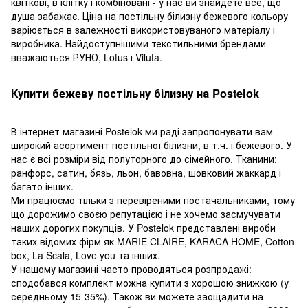
квіткові, в клітку і комбіновані - у нас ви знайдете все, що
душа забажає. Ціна на постільну білизну бежевого кольору
варіюється в залежності використовуваного матеріалу і
виробника. Найдоступнішими текстильними брендами
вважаються РУНО, Lotus і Viluta.
Купити бежеву постільну білизну на Postelok
В інтернет магазині Postelok ми раді запропонувати вам
широкий асортимент постільної білизни, в т.ч. і бежевого. У
нас є всі розміри від полуторного до сімейного. Тканини:
ранфорс, сатин, бязь, льон, бавовна, шовковий жаккард і
багато інших.
Ми працюємо тільки з перевіреними постачальниками, тому
що дорожимо своєю репутацією і не хочемо засмучувати
наших дорогих покупців. У Postelok представлені вироби
таких відомих фірм як MARIE CLAIRE, KARACA HOME, Cotton
box, La Scala, Love you та інших.
У нашому магазині часто проводяться розпродажі:
сподобався комплект можна купити з хорошою знижкою (у
середньому 15-35%). Також ви можете заощадити на