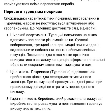
користуватися всіма перевагами виробів.
Переваги турецьких покривал
Споживацьки характеристики покривал, виготовлених в
Туреччині, нітрохи не поступаються вітчизняним або
європейським. До головних достоїнств слід віднести:
Широкий асортимент. Турецькі покривала на ліжко
здивують вас своєю різноманітністю. Сучасні
забарвлення, трендові кольори, модні принти здатні
задовольнити побажання навіть найвимогливіших
покупців. Покривало для ліжка може органічно
вписуватися в загальну концепцію оформлення спальні
або стати яскравим акцентом - вирішувати вам.
Ціна-якість. Покривало (Туреччина) відрізняється
прийнятною ціною для середньостатистичного
українця. При цьому виріб прослужить довгі роки і при
правильному догляді не втратить первозданного
вигляду.
Гарантія якості. Виробник, який роками налагоджував
виробництво, впроваджувати нові технології гарантує
високу якість текстилю.