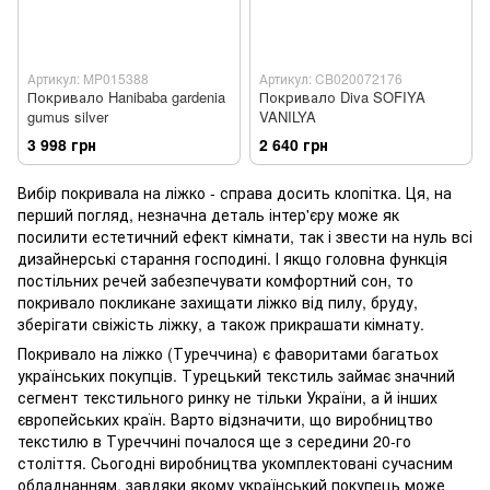
Артикул: MP015388
Артикул: CB020072176
Покривало Hanibaba gardenia
Покривало Diva SOFIYA
gumus silver
VANILYA
3 998 грн
2 640 грн
Вибір покривала на ліжко - справа досить клопітка. Ця, на
перший погляд, незначна деталь інтер'єру може як
посилити естетичний ефект кімнати, так і звести на нуль всі
дизайнерські старання господині. І якщо головна функція
постільних речей забезпечувати комфортний сон, то
покривало покликане захищати ліжко від пилу, бруду,
зберігати свіжість ліжку, а також прикрашати кімнату.
Покривало на ліжко (Туреччина) є фаворитами багатьох
українських покупців. Турецький текстиль займає значний
сегмент текстильного ринку не тільки України, а й інших
європейських країн. Варто відзначити, що виробництво
текстилю в Туреччині почалося ще з середини 20-го
століття. Сьогодні виробництва укомплектовані сучасним
обладнанням, завдяки якому український покупець може