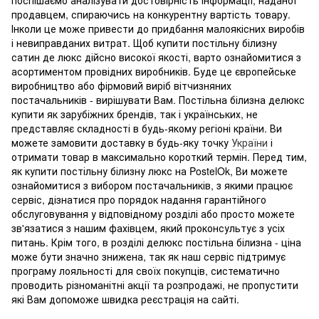
продавцем, спираючись на конкурентну вартість товару.
Інколи це може привести до придбання малоякісних виробів
і невиправданих витрат. Щоб купити постільну білизну
сатин де люкс дійсно високої якості, варто ознайомитися з
асортиментом провідних виробників. Буде це європейське
виробництво або фірмовий виріб вітчизняних
постачальників - вирішувати Вам. Постільна білизна делюкс
купити як зарубіжних брендів, так і українських, не
представляє складності в будь-якому регіоні країни. Ви
можете замовити доставку в будь-яку точку
України
і
отримати товар в максимально короткий термін. Перед тим,
як купити постільну білизну люкс на PostelOk, Ви можете
ознайомитися з вибором постачальників, з якими працює
сервіс, дізнатися про порядок надання гарантійного
обслуговування у відповідному розділі або просто можете
зв'язатися з нашим фахівцем, який проконсультує з усіх
питань. Крім того, в розділі делюкс постільна білизна - ціна
може бути значно знижена, так як наш сервіс підтримує
програму лояльності для своїх покупців, систематично
проводить різноманітні акції та розпродажі, не пропустити
які Вам допоможе швидка реєстрація на сайті.