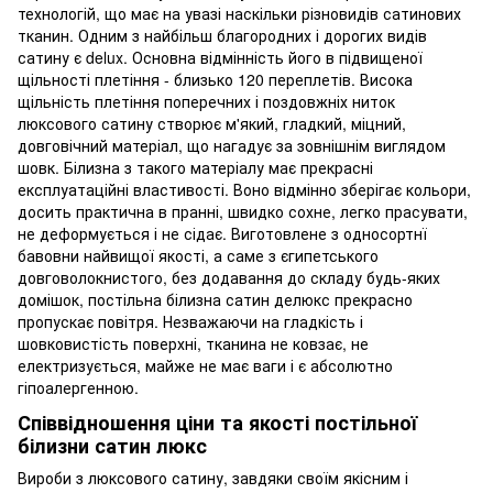
технологій, що має на увазі наскільки різновидів сатинових
тканин. Одним з найбільш благородних і дорогих видів
сатину є delux. Основна відмінність його в підвищеної
щільності плетіння - близько 120 переплетів. Висока
щільність плетіння поперечних і поздовжніх ниток
люксового сатину створює м'який, гладкий, міцний,
довговічний матеріал, що нагадує за зовнішнім виглядом
шовк. Білизна з такого матеріалу має прекрасні
експлуатаційні властивості. Воно відмінно зберігає кольори,
досить практична в пранні, швидко сохне, легко прасувати,
не деформується і не сідає. Виготовлене з односортнї
бавовни найвищої якості, а саме з єгипетського
довговолокнистого, без додавання до складу будь-яких
домішок, постільна білизна сатин делюкс прекрасно
пропускає повітря. Незважаючи на гладкість і
шовковистість поверхні, тканина не ковзає, не
електризується, майже не має ваги і є абсолютно
гіпоалергенною.
Співвідношення ціни та якості постільної
білизни сатин люкс
Вироби з люксового сатину, завдяки своїм якісним і