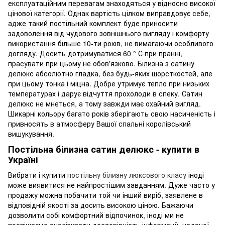
експлуатаційним перевагам знаходяться у відносно високої
цінової категорії. Однак вартість цілком виправдовує себе,
адже такий постільний комплект буде приносити
задоволення від чудового зовнішнього вигляду і комфорту
використання більше 10-ти років, не вимагаючи особливого
догляду. Досить дотримуватися 60 ° С при пранні,
прасувати при цьому не обов'язково. Білизна з сатину
делюкс абсолютно гладка, без будь-яких шорсткостей, але
при цьому тонка і міцна. Добре утримує тепло при низьких
температурах і дарує відчуття прохолоди в спеку. Сатин
делюкс не мнеться, а тому завжди має охайний вигляд.
Шикарні кольору багато років зберігають свою насиченість і
привносять в атмосферу Вашої спальні королівський
вишукування.
Постільна білизна сатин делюкс - купити в
Україні
Вибрати і купити
постільну білизну люксового класу
іноді
може виявитися не найпростішим завданням. Дуже часто у
продажу можна побачити той чи інший виріб, заявлене в
відповідній якості за досить високою ціною. Бажаючи
дозволити собі комфортний відпочинок, іноді ми не
поспішаємо аналізувати достовірність інформації, наданої