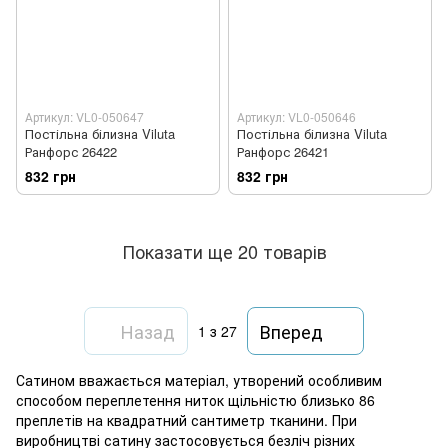
Артикул: VL0-050647
Артикул: VL0-050646
Постільна білизна Viluta
Постільна білизна Viluta
Ранфорс 26422
Ранфорс 26421
832 грн
832 грн
Показати ще 20 товарів
Назад
Вперед
1
з 27
Сатином вважається матеріал, утворений особливим
способом переплетення ниток щільністю близько 86
преплетів на квадратний сантиметр тканини. При
виробництві сатину застосовується безліч різних