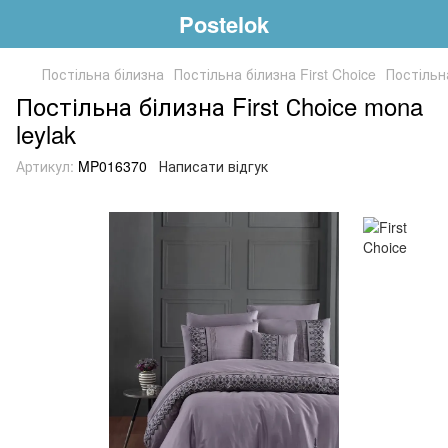
Postelok
Постільна білизна
Постільна білизна First Choice
Постільна
Постільна білизна First Сhoice mona
leylak
Артикул:
MP016370
Написати відгук