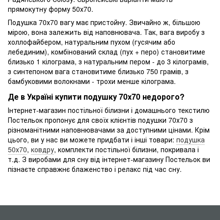
прямокутну форму 50х70.
Подушка 70х70 вагу має пристойну. Звичайно ж, більшою
мірою, вона залежить від наповнювача. Так, вага виробу з
холлофайбером, натуральним пухом (гусячим або
лебединим), комбінований склад (пух + перо) становитиме
близько 1 кілограма, з натуральним пером - до 3 кілограмів,
з синтепоном вага становитиме близько 750 грамів, з
бамбуковими волокнами - трохи менше кілограма.
Де в Україні купити подушку 70х70 недорого?
Інтернет-магазин постільної білизни і домашнього текстилю
Постельок пропонує для своїх клієнтів подушки 70х70 з
різноманітними наповнювачами за доступними цінами. Крім
цього, ви у нас ви можете придбати і інші товари:
подушка
50х70
,
ковдру
, комплекти постільної білизни, покривала і
т.д. З виробами для сну від інтернет-магазину Постельок ви
пізнаєте справжнє блаженство і релакс під час сну.