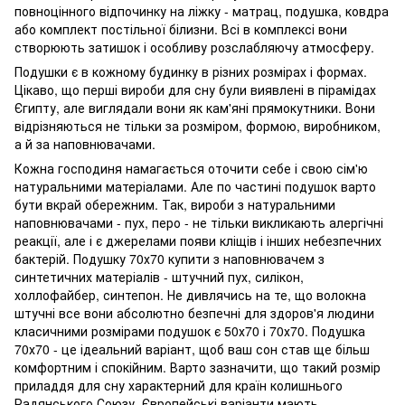
повноцінного відпочинку на ліжку - матрац, подушка, ковдра
або комплект постільної білизни. Всі в комплексі вони
створюють затишок і особливу розслабляючу атмосферу.
Подушки є в кожному будинку в різних розмірах і формах.
Цікаво, що перші вироби для сну були виявлені в пірамідах
Єгипту, але виглядали вони як кам'яні прямокутники. Вони
відрізняються не тільки за розміром, формою, виробником,
а й за наповнювачами.
Кожна господиня намагається оточити себе і свою сім'ю
натуральними матеріалами. Але по частині подушок варто
бути вкрай обережним. Так, вироби з натуральними
наповнювачами - пух, перо - не тільки викликають алергічні
реакції, але і є джерелами появи кліщів і інших небезпечних
бактерій. Подушку 70х70 купити з наповнювачем з
синтетичних матеріалів - штучний пух, силікон,
холлофайбер, синтепон. Не дивлячись на те, що волокна
штучні все вони абсолютно безпечні для здоров'я людини
класичними розмірами подушок є 50х70 і 70х70. Подушка
70х70 - це ідеальний варіант, щоб ваш сон став ще більш
комфортним і спокійним. Варто зазначити, що такий розмір
приладдя для сну характерний для країн колишнього
Радянського Союзу. Європейські варіанти мають