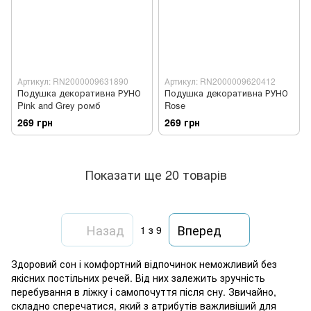
Артикул: RN2000009631890
Артикул: RN2000009620412
Подушка декоративна РУНО
Подушка декоративна РУНО
Pink and Grey ромб
Rose
269 грн
269 грн
Показати ще 20 товарів
Назад
Вперед
1
з 9
Здоровий сон і комфортний відпочинок неможливий без
якісних постільних речей. Від них залежить зручність
перебування в ліжку і самопочуття після сну. Звичайно,
складно сперечатися, який з атрибутів важливіший для