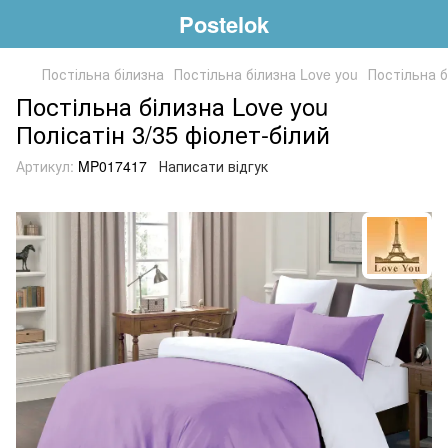
Postelok
Постільна білизна
Постільна білизна Love you
Постільна б
Постільна білизна Love you
Полісатін 3/35 фіолет-білий
Артикул:
MP017417
Написати відгук