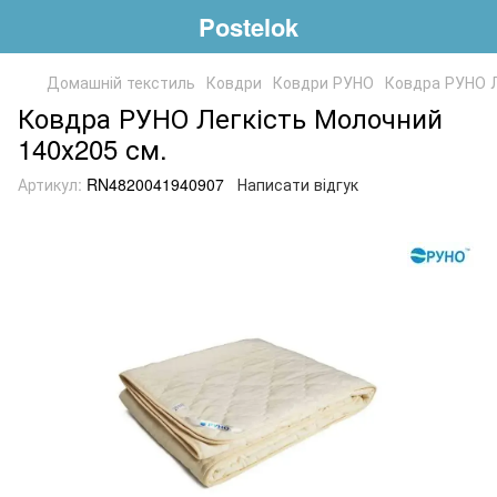
Postelok
Домашній текстиль
Ковдри
Ковдри РУНО
Ковдра РУНО Л
Ковдра РУНО Легкість Молочний
140х205 см.
Артикул:
RN4820041940907
Написати відгук