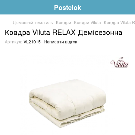
Postelok
Домашній текстиль
Ковдри
Ковдри Viluta
Ковдра Viluta
Ковдра Viluta RELAX Демісезонна
Артикул:
VL21015
Написати відгук