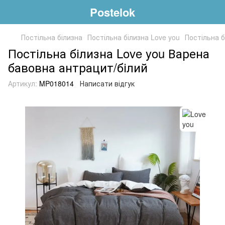
Postelok
Постільна білизна
Постільна білизна Love you
Постільна б
Постільна білизна Love you Варена
бавовна антрацит/білий
Артикул:
MP018014
Написати відгук