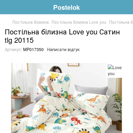
Postelok
Постільна білизна
Постільна білизна Love you
Постільна б
Постільна білизна Love you Сатин
tlg 20115
Артикул:
MP017350
Написати відгук