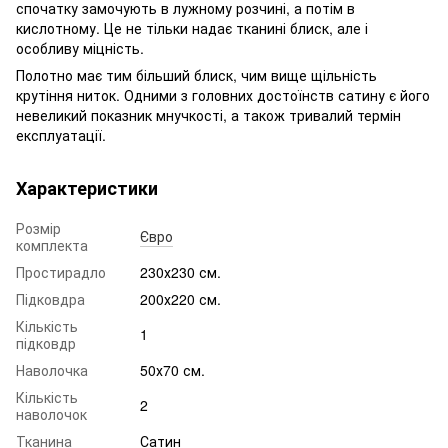
спочатку замочують в лужному розчині, а потім в
кислотному. Це не тільки надає тканині блиск, але і
особливу міцність.
Полотно має тим більший блиск, чим вище щільність
крутіння ниток. Одними з головних достоїнств сатину є його
невеликий показник мнучкості, а також тривалий термін
експлуатації.
Характеристики
Розмір
Євро
комплекта
Простирадло
230х230 см.
Підковдра
200х220 см.
Кількість
1
підковдр
Наволочка
50х70 см.
Кількість
2
наволочок
Тканина
Сатин