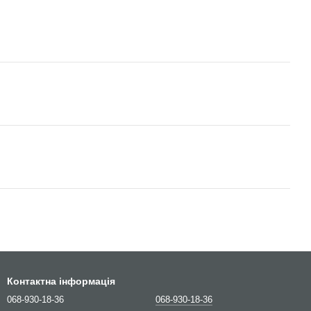
Контактна інформація
068-930-18-36
068-930-18-36