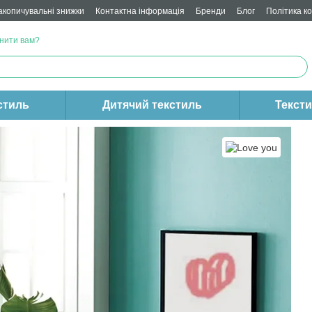
акопичувальні знижки
Контактна інформація
Бренди
Блог
Політика к
нити вам?
стиль
Дитячий текстиль
Текст