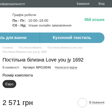
Бажання
Вхід
онфіденціальності
Графік роботи:
Мій кошик
Пн - Пт:
10:00–18:00
Сб - Нд:
тільки онлайн замовлення
иль для ванни
Кухонний текстиль
Головна
Постільна білизна
Постільна білизна Love you
Постільна білизна Love you jy 1692
Постільна білизна Love you jy 1692
В наявності
Артикул: MP018046
Написати відгук
Розмір комплекта
Євро
2 571 грн
В бажання