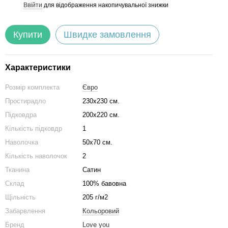
Ввійти
для відображення накопичувальної знижки
%
Купити
Швидке замовлення
Характеристики
Розмір комплекта
Євро
Простирадло
230х230 см.
Підковдра
200х220 см.
Кількість підковдр
1
Наволочка
50х70 см.
Кількість наволочок
2
Тканина
Сатин
Склад
100% бавовна
Щільність
205 г/м2
Забарвлення
Кольоровий
Бренд
Love you