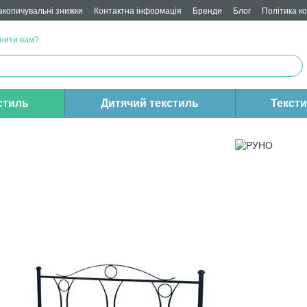
акопичувальні знижки
Контактна інформація
Бренди
Блог
Політика к
нити вам?
стиль
Дитячий текстиль
Текст