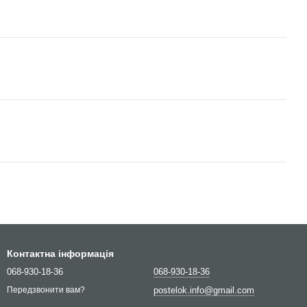
Контактна інформація
068-930-18-36
068-930-18-36
postelok.info@gmail.com
Передзвонити вам?