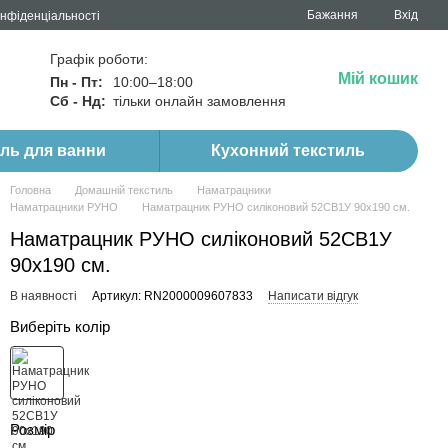
Бажання
Вхід
онфіденціальності
Графік роботи:
Мій кошик
Пн - Пт:
10:00–18:00
Сб - Нд:
тільки онлайн замовлення
иль для ванни
Кухонний текстиль
Головна
Домашній текстиль
Наматрацники
Наматрацники РУНО
Наматрацник РУНО силіконовий 52СВ1У 90х190 см.
Наматрацник РУНО силіконовий 52СВ1У
90х190 см.
В наявності
Артикул: RN2000009607833
Написати відгук
Виберіть колір
Розмір