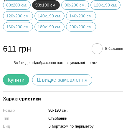
80х200 см.
90х190 см.
90х200 см.
120х190 см.
120х200 см.
140х190 см.
140х200 см.
160х200 см.
180х190 см.
200х200 см.
611 грн
В бажання
Ввійти
для відображення накопичувальної знижки
%
Купити
Швидке замовлення
Характеристики
Розмір
90х190 см.
Тип
Стьобаний
Вид
З бортиком по периметру