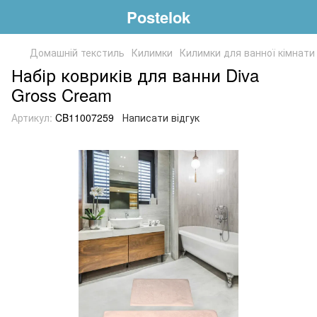
Postelok
Домашній текстиль
Килимки
Килимки для ванної кімнати
Набір ковриків для ванни Diva
Gross Cream
Артикул:
CB11007259
Написати відгук