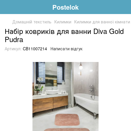
Postelok
Домашній текстиль
Килимки
Килимки для ванної кімнати
Набір ковриків для ванни Diva Gold
Pudra
Артикул:
CB11007214
Написати відгук