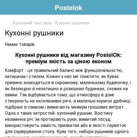
Postelok
Кухонний текстиль
Кухонні рушники
Кухонні рушники
Немає товарів
Кухонні рушники від магазину PostelOk:
преміум якість за ціною економ
Комфорт - це правильний баланс між функціональністю,
затишком і стилем. Кожен з нас міг помітити, як буває
приємно знаходиться в скромному, маленькому будиночку, і
як безлюдно й незатишно в розкішних будинках, схожих на
замки. Так відбувається тому, що атмосферу в домі
створюють не ексклюзивні речі, а маленькі корисні дрібниці,
підібрані зі смаком і вимагають мінімум грошових витрат.
Одна з таких хитростей- кухонний рушник. Воістину
незамінна річ: їм протирають руки, вимитий посуд,
використовують замість прихватки або в якості серветок
для сервірування столу. Крім того, набори рушників одного