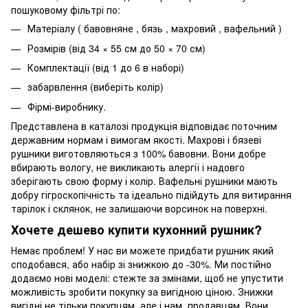
пошуковому фільтрі по:
Матеріалу ( бавовняне , бязь , махровий , вафельний )
Розмірів (від 34 × 55 см до 50 × 70 см)
Комплектації (від 1 до 6 в наборі)
забарвлення (виберіть колір)
Фірмі-виробнику.
Представлена ​​в каталозі продукція відповідає поточним
державним нормам і вимогам якості. Махрові і бязеві
рушники виготовляються з 100% бавовни. Вони добре
вбирають вологу, не викликають алергії і надовго
зберігають свою форму і колір. Вафельні рушники мають
добру гігроскопічність та ідеально підійдуть для витирання
тарілок і склянок, не залишаючи ворсинок на поверхні.
Хочете дешево купити кухонний рушник?
Немає проблем! У нас ви можете придбати рушник який
сподобався, або набір зі знижкою до -30%. Ми постійно
додаємо нові моделі: стежте за змінами, щоб не упустити
можливість зробити покупку за вигідною ціною. Знижки
вигідні не тільки покупцям, але і нам, продавцям. Вони