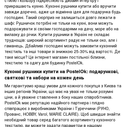
стилю і кольору підкреслюють дизайн інтер'єру і
прикрашають кухню. Кухонні рушники купити або вручити
завжди доречно, адже це відмінна ідея для подарунка будь
господині. Такий сюрприз не залишиться довго лежати в
шафі: Рушничок потрібні не тільки на кухні, вони можуть
подорожувати зі своїми господарями на дачу, море або на
вилазку до річки. Купити рушники в Україні не складає
труднощів: широкий асортимент радує не тільки око, але і
гаманець. Дбайливі господині можуть замовити кухонний
текстиль та інші товари зі знижкою 25-30% від вартості. Де
таке місце? Це інтернет магазин постільної білизни,
текстилю та одягу для будинку PostelOk.
Кухонні рушники купити на PostelOk: подарункові,
святкові та набори на кожен день
Ми гарантуємо кращі умови для кожного покупця з Києва та
інших регіонів України, що має на увазі не тільки розумні
ціни, а й уважне ставлення з боку наших співробітників.
PostelOk має репутацію надійного партнера і плідно
співпрацює з виробниками України і Туреччини (РУНО,
Прованс, HOBBY, Varol, MARIE CLAIRE). Щоб швидше знайти
необхідний товар серед багатого асортименту кухонного
текстилю, ви можете задати параметри в нашому