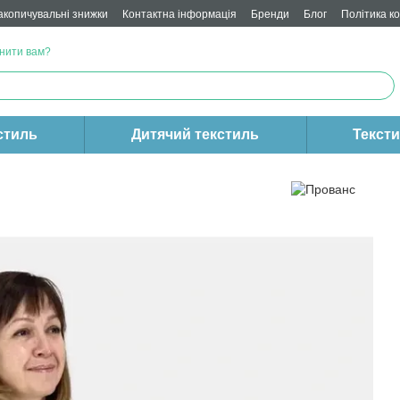
акопичувальні знижки
Контактна інформація
Бренди
Блог
Політика к
нити вам?
стиль
Дитячий текстиль
Текст