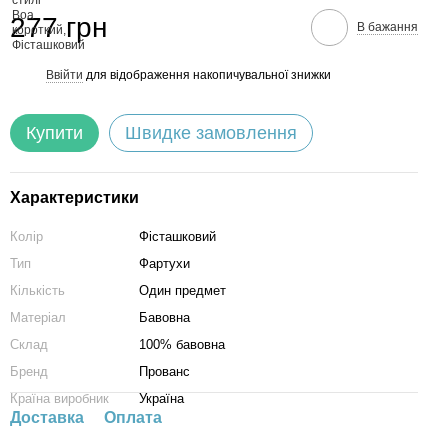
277 грн
В бажання
Ввійти
для відображення накопичувальної знижки
%
Купити
Швидке замовлення
Характеристики
Колір
Фісташковий
Тип
Фартухи
Кількість
Один предмет
Матеріал
Бавовна
Склад
100% бавовна
Бренд
Прованс
Країна виробник
Україна
Доставка
Оплата