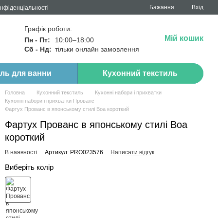
Бажання
Вхід
онфіденціальності
Графік роботи:
Мій кошик
Пн - Пт:
10:00–18:00
Сб - Нд:
тільки онлайн замовлення
иль для ванни
Кухонний текстиль
Головна
Кухонний текстиль
Кухонні набори і прихватки
Кухонні набори і прихватки Прованс
Фартух Прованс в японському стилі Boa короткий
Фартух Прованс в японському стилі Boa
короткий
В наявності
Артикул: PRO023576
Написати відгук
Виберіть колір