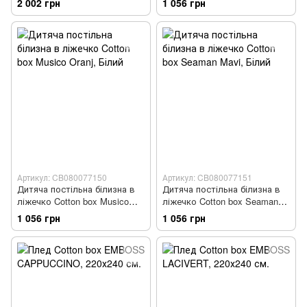
2 002 грн
1 056 грн
Артикул: CB080077150
Артикул: CB080077151
Дитяча постільна білизна в
Дитяча постільна білизна в
ліжечко Cotton box Musico
ліжечко Cotton box Seaman
Oranj
Mavi
1 056 грн
1 056 грн