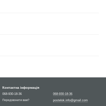
Контактна інформація
068-930-18-36
068-930-18-36
postelok.info@gmail.com
Передзвонити вам?