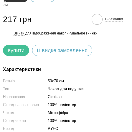
217 грн
В бажання
Ввійти
для відображення накопичувальної знижки
%
Купити
Швидке замовлення
Характеристики
Розмір
50х70 см.
Тип
Чохол для подушки
Наповнювач
Силікон
Склад наповнювача
100% поліестер
Чохол
Мікрофібра
Склад чохла
100% поліестер
Бренд
РУНО