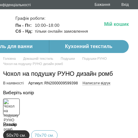
Бажання
Вхід
онфіденціальності
Графік роботи:
Мій кошик
Пн - Пт:
10:00–18:00
Сб - Нд:
тільки онлайн замовлення
иль для ванни
Кухонний текстиль
Головна
Домашній текстиль
Подушки
Подушки РУНО
Чохол на подушку РУНО дизайн ромб
Чохол на подушку РУНО дизайн ромб
В наявності
Артикул: RN2000009599398
Написати відгук
Виберіть колір
Розмір
50х70 см.
70х70 см.