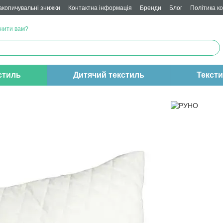
акопичувальні знижки
Контактна інформація
Бренди
Блог
Політика к
нити вам?
стиль
Дитячий текстиль
Текст