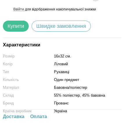
Ввійти
для відображення накопичувальної знижки
%
Купити
Швидке замовлення
Характеристики
Розмір
16х32 см.
Колір
Ліловий
Тип
Рукавиці
Кількість
Один предмет
Матеріал
Бавовна/поліестер
Склад
55% поліестер, 45% бавовна
Бренд
Прованс
Країна виробник
Україна
Доставка
Оплата