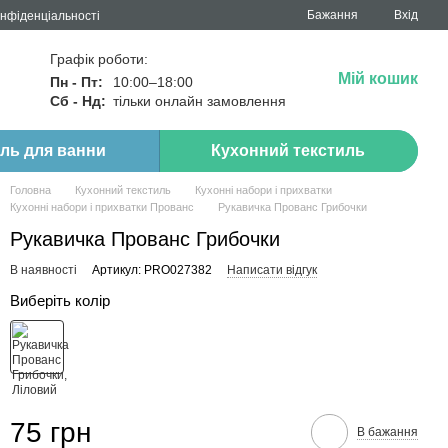
Бажання
Вхід
онфіденціальності
Графік роботи:
Мій кошик
Пн - Пт:
10:00–18:00
Сб - Нд:
тільки онлайн замовлення
иль для ванни
Кухонний текстиль
Головна
Кухонний текстиль
Кухонні набори і прихватки
Кухонні набори і прихватки Прованс
Рукавичка Прованс Грибочки
Рукавичка Прованс Грибочки
В наявності
Артикул: PRO027382
Написати відгук
Виберіть колір
75 грн
В бажання