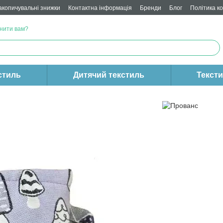
акопичувальні знижки
Контактна інформація
Бренди
Блог
Політика к
нити вам?
стиль
Дитячий текстиль
Текст