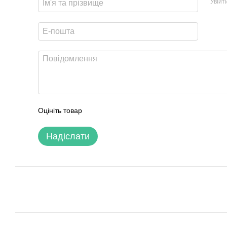
Увійт
Оцініть товар
Надіслати