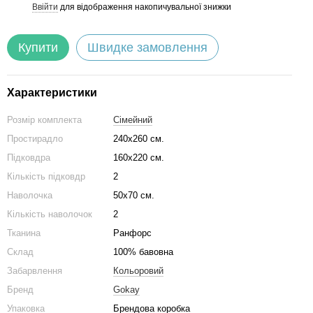
Ввійти
для відображення накопичувальної знижки
%
Купити
Швидке замовлення
Характеристики
Розмір комплекта
Сімейний
Простирадло
240х260 см.
Підковдра
160х220 см.
Кількість підковдр
2
Наволочка
50х70 см.
Кількість наволочок
2
Тканина
Ранфорс
Склад
100% бавовна
Забарвлення
Кольоровий
Бренд
Gokay
Упаковка
Брендова коробка