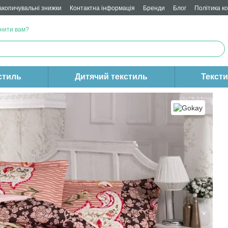
акопичувальні знижки
Контактна інформація
Бренди
Блог
Політика к
нити вам?
стиль
Дитячий текстиль
Текст