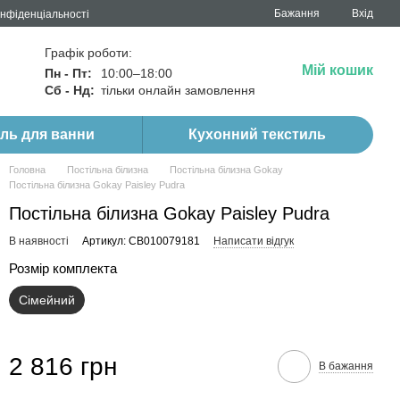
Бажання
Вхід
онфіденціальності
Графік роботи:
Мій кошик
Пн - Пт:
10:00–18:00
Сб - Нд:
тільки онлайн замовлення
иль для ванни
Кухонний текстиль
Головна
Постільна білизна
Постільна білизна Gokay
Постільна білизна Gokay Paisley Pudra
Постільна білизна Gokay Paisley Pudra
В наявності
Артикул: CB010079181
Написати відгук
Розмір комплекта
Сімейний
2 816 грн
В бажання