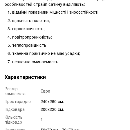
особливостей страйп сатину виділяють:
відмінні показники міцності і зносостійкості;
щільність полотна;
гігроскопічність;
повітропроникність;
теплопровідність;
тканина практично не має усадки;
незначна сминаемость.
Характеристики
Розмір
Євро
комплекта
Простирадло
240х260 см.
Підковдра
200х220 см.
Кількість
1
підковдр
Наволочка
50х70 см., 70х70 см.