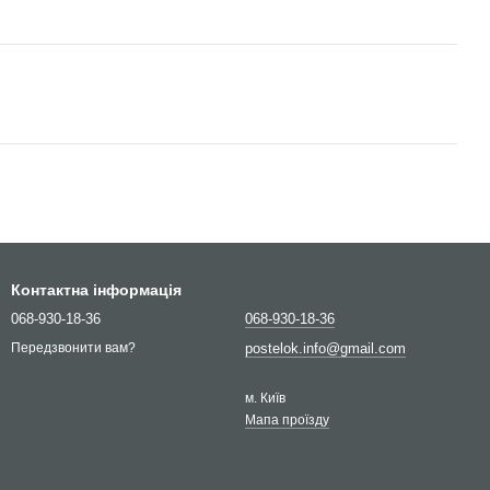
Контактна інформація
068-930-18-36
068-930-18-36
postelok.info@gmail.com
Передзвонити вам?
м. Київ
Мапа проїзду