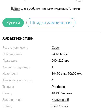
Ввійти
для відображення накопичувальної знижки
%
Купити
Швидке замовлення
Характеристики
Розмір комплекта
Євро
Простирадло
240х260 см.
Підковдра
200х220 см.
Кількість підковдр
1
Наволочка
50х70 см., 70х70 см.
Кількість наволочок
4
Тканина
Ранфорс
Склад
100% бавовна
Забарвлення
Кольоровий
Бренд
First Choice