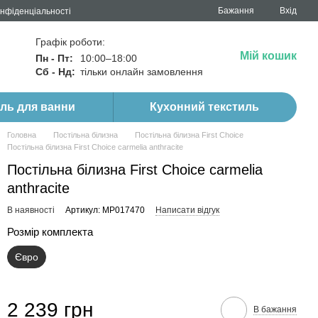
Бажання
Вхід
онфіденціальності
Графік роботи:
Мій кошик
Пн - Пт:
10:00–18:00
Сб - Нд:
тільки онлайн замовлення
иль для ванни
Кухонний текстиль
Головна
Постільна білизна
Постільна білизна First Choice
Постільна білизна First Сhoice carmelia anthracite
Постільна білизна First Сhoice carmelia
anthracite
В наявності
Артикул: MP017470
Написати відгук
Розмір комплекта
Євро
2 239 грн
В бажання