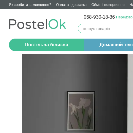
Перейти до основного контенту
Як зробити замовлення?
Оплата і доставка
Обмін і повернення
Н
Угода користувача
068-930-18-36
Передзво
Постільна білизна
Домашній тек