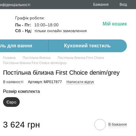
Бажання
Вхід
онфіденціальності
Графік роботи:
Мій кошик
Пн - Пт:
10:00–18:00
Сб - Нд:
тільки онлайн замовлення
иль для ванни
Кухонний текстиль
Головна
Постільна білизна
Постільна білизна First Choice
Постільна білизна First Choice denim/grey
Постільна білизна First Choice denim/grey
В наявності
Артикул: MP017877
Написати відгук
Розмір комплекта
Євро
3 624 грн
В бажання