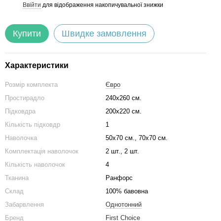
Ввійти
для відображення накопичувальної знижки
%
Купити
Швидке замовлення
Характеристики
Розмір комплекта
Євро
Простирадло
240х260 см.
Підковдра
200х220 см.
Кількість підковдр
1
Наволочка
50х70 см., 70х70 см.
Комплектація наволочок
2 шт., 2 шт.
Кількість наволочок
4
Тканина
Ранфорс
Склад
100% бавовна
Забарвлення
Однотонний
Бренд
First Choice