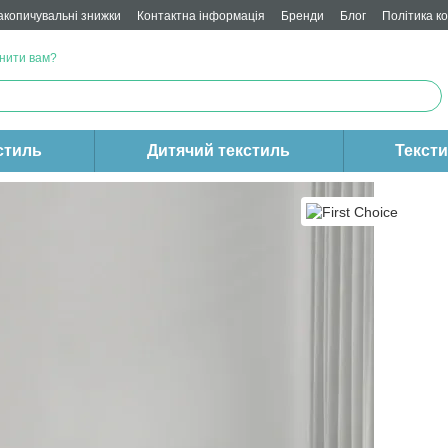
акопичувальні знижки
Контактна інформація
Бренди
Блог
Політика к
нити вам?
стиль
Дитячий текстиль
Текст