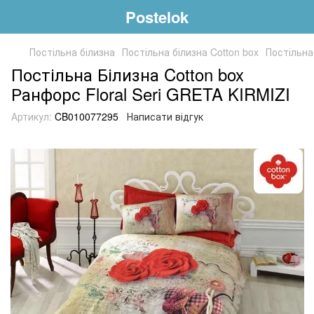
Postelok
Постільна білизна
Постільна білизна Cotton box
Постільна
Постільна Білизна Cotton box
Ранфорс Floral Seri GRETA KIRMIZI
Артикул:
CB010077295
Написати відгук