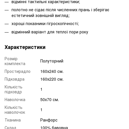
відмінні тактильні характеристики;
полотно не сідає після численних прань і зберігає
естетичний зовнішній вигляд;
хороші показники гігроскопічності;
відмінний варіант для теплої пори року
Характеристики
Розмір
Полуторний
комплекта
Простирадло
160х240 см.
Підковдра
160х220 см.
Кількість
1
підковдр
Наволочка
50х70 см.
Кількість
1
наволочок
Тканина
Ранфорс
Склад
100% бавовна