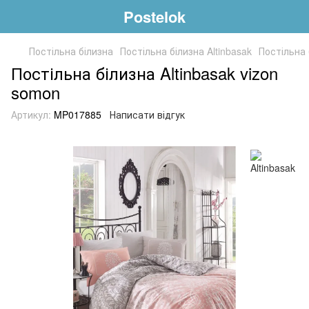
Postelok
Постільна білизна
Постільна білизна Altinbasak
Постільна 
Постільна білизна Altinbasak vizon
somon
Артикул:
MP017885
Написати відгук