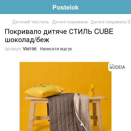
Postelok
Дитячий текстиль
Дитячі покривала
Дитячі покривала I
Покривало дитяче СТИЛЬ CUBE
шоколад/беж
Артикул:
Vlid196
Написати відгук