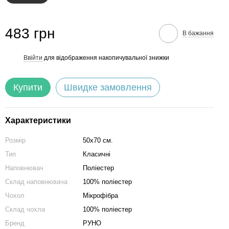
483 грн
В бажання
Ввійти
для відображення накопичувальної знижки
%
Купити
Швидке замовлення
Характеристики
Розмір
50х70 см.
Тип
Класичні
Наповнювач
Поліестер
Склад наповнювача
100% поліестер
Чохол
Мікрофібра
Склад чохла
100% поліестер
Бренд
РУНО