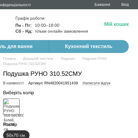
Бажання
Вхід
онфіденціальності
Графік роботи:
Мій кошик
Пн - Пт:
10:00–18:00
Сб - Нд:
тільки онлайн замовлення
иль для ванни
Кухонний текстиль
Головна
Домашній текстиль
Подушки
Подушки РУНО
Подушка РУНО 310.52СМУ
Подушка РУНО 310.52СМУ
В наявності
Артикул: RN4820041951439
Написати відгук
Виберіть колір
Розмір
50х70 см.