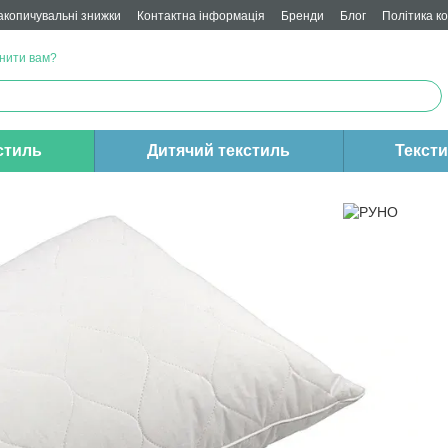
акопичувальні знижки
Контактна інформація
Бренди
Блог
Політика к
нити вам?
стиль
Дитячий текстиль
Текст