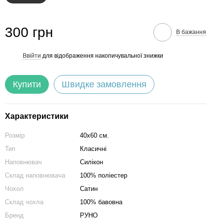
300 грн
В бажання
Ввійти
для відображення накопичувальної знижки
%
Купити
Швидке замовлення
Характеристики
Розмір
40х60 см.
Тип
Класичні
Наповнювач
Силікон
Склад наповнювача
100% поліестер
Чохол
Сатин
Склад чохла
100% бавовна
Бренд
РУНО