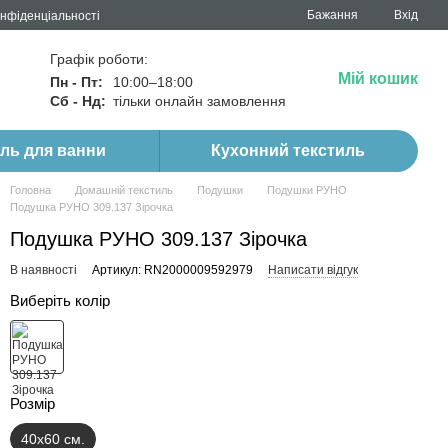
Бажання
Вхід
онфіденціальності
Графік роботи:
Мій кошик
Пн - Пт:
10:00–18:00
Сб - Нд:
тільки онлайн замовлення
иль для ванни
Кухонний текстиль
Головна
Домашній текстиль
Подушки
Подушки РУНО
Подушка РУНО 309.137 Зірочка
Подушка РУНО 309.137 Зірочка
В наявності
Артикул: RN2000009592979
Написати відгук
Виберіть колір
Розмір
40х60 см.