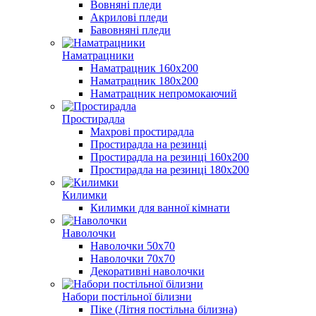
Вовняні пледи
Акрилові пледи
Бавовняні пледи
Наматрацники
Наматрацник 160х200
Наматрацник 180х200
Наматрацник непромокаючий
Простирадла
Махрові простирадла
Простирадла на резинці
Простирадла на резинці 160х200
Простирадла на резинці 180х200
Килимки
Килимки для ванної кімнати
Наволочки
Наволочки 50х70
Наволочки 70х70
Декоративні наволочки
Набори постільної білизни
Піке (Літня постільна білизна)