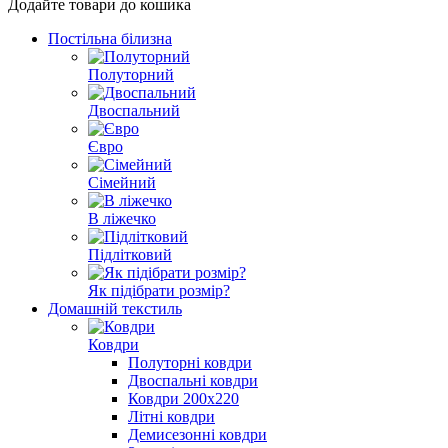
Додайте товари до кошика
Постільна білизна
Полуторний
Двоспальний
Євро
Cімейний
В ліжечко
Підлітковий
Як підібрати розмір?
Домашній текстиль
Ковдри
Полуторні ковдри
Двоспальні ковдри
Ковдри 200х220
Літні ковдри
Демисезонні ковдри