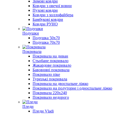
Зимові ковдри
Ковдри з овечої вовни
Пухові ковдри
Ковдри з холлофайбера
Бамбукові ковдри
Ковдри РУНО
Подушки
Подушка 50х70
Подушка 70х70
Покривала
Покривала на диван
Стьобане покривало
Жакардове покривало
Бавовняні покривала
Покривало піке
Турецькі покривала
Покривала на двоспальне ліжко
Покривало на полуторне і односпальне ліжко
Покривала 220х240
Покривало недорого
Пледи
Пледи Vladi