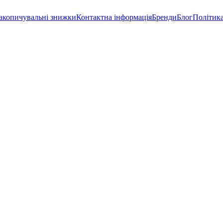
акопичувальні знижки
Контактна інформація
Бренди
Блог
Політика