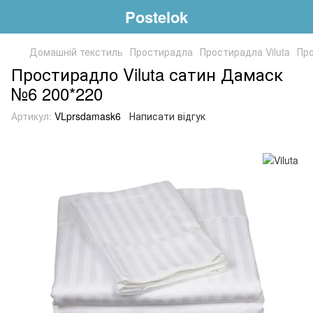
Postelok
Домашній текстиль
Простирадла
Простирадла Viluta
Про
Простирадло Viluta сатин Дамаск
№6 200*220
Артикул:
VLprsdamask6
Написати відгук