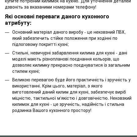
купите потрібний килимок на кухню. Для уточнення деталей
дзвоніть за вказаними номерами телефону!
Які основні переваги даного кухонного
атрибуту:
Основний матеріал даного виробу - це нековзний ПВХ,
який забезпечить стійке положення при ходінні по
підлоговому покритті кухні;
Стильні, невичурні забарвлення килима для кухні - дані
моделі мають різнопланові поєднання кольорів, що
дозволяє килимку прекрасно поєднуватися із загальним
стилем кухні;
Великою перевагою буде його практичність і зручність у
використанні. Крім цього, матеріал, з якого
виготовлений даний килим для кухні, забезпечує виріб
міцністю, тактильної м'якістю і довговічністю. Нековзкий
килимок для кухні - це зручність, надійність і стильна
родзинка Вашого кухонного простору!