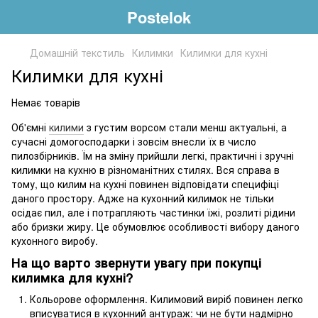
Postelok
Домашній текстиль
Килимки
Килимки для кухні
Килимки для кухні
Немає товарів
Об'ємні
килими
з густим ворсом стали менш актуальні, а
сучасні домогосподарки і зовсім внесли їх в число
пилозбірників. Їм на зміну прийшли легкі, практичні і зручні
килимки на кухню в різноманітних стилях. Вся справа в
тому, що килим на кухні повинен відповідати специфіці
даного простору. Адже на кухонний килимок не тільки
осідає пил, але і потрапляють частинки їжі, розлиті рідини
або бризки жиру. Це обумовлює особливості вибору даного
кухонного виробу.
На що варто звернути увагу при покупці
килимка для кухні?
Кольорове оформлення. Килимовий виріб повинен легко
вписуватися в кухонний антураж: чи не бути надмірно