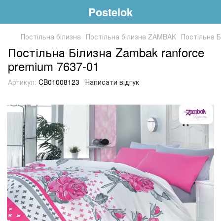
Postelok
Постільна білизна
Постільна білизна ZAMBAK
Постільна Б
Постільна Білизна Zambak ranforce
premium 7637-01
Артикул:
CB01008123
Написати відгук