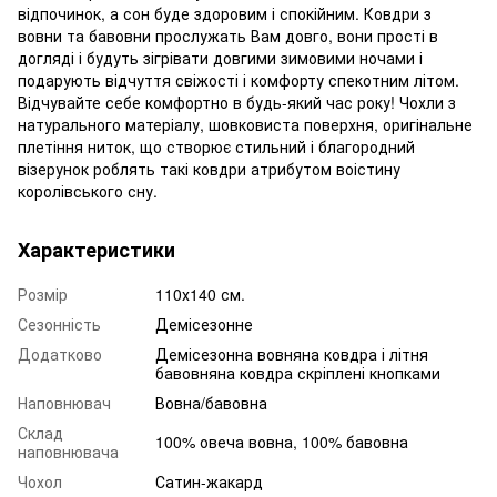
відпочинок, а сон буде здоровим і спокійним. Ковдри з
вовни та бавовни прослужать Вам довго, вони прості в
догляді і будуть зігрівати довгими зимовими ночами і
подарують відчуття свіжості і комфорту спекотним літом.
Відчувайте себе комфортно в будь-який час року! Чохли з
натурального матеріалу, шовковиста поверхня, оригінальне
плетіння ниток, що створює стильний і благородний
візерунок роблять такі ковдри атрибутом воістину
королівського сну.
Характеристики
Розмір
110х140 см.
Сезонність
Демісезонне
Додатково
Демісезонна вовняна ковдра і літня
бавовняна ковдра скріплені кнопками
Наповнювач
Вовна/бавовна
Склад
100% овеча вовна, 100% бавовна
наповнювача
Чохол
Сатин-жакард