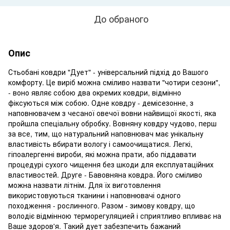
До обраного
Опис
Стьобані ковдри "Дует" - універсальний підхід до Вашого
комфорту. Це виріб можна сміливо назвати "чотири сезони",
- воно являє собою два окремих ковдри, відмінно
фіксуються між собою. Одне ковдру - демісезонне, з
наповнювачем з чесаної овечої вовни найвищої якості, яка
пройшла спеціальну обробку. Вовняну ковдру чудово, перш
за все, тим, що натуральний наповнювач має унікальну
властивість вбирати вологу і самоочищатися. Легкі,
гіпоалергенні вироби, які можна прати, або піддавати
процедурі сухого чищення без шкоди для експлуатаційних
властивостей. Друге - Бавовняна ковдра. Його сміливо
можна назвати літнім. Для їх виготовлення
використовуються тканини і наповнювачі одного
походження - рослинного. Разом - зимову ковдру, що
володіє відмінною терморегуляцией і сприятливо впливає на
Ваше здоров'я. Такий дует забезпечить бажаний