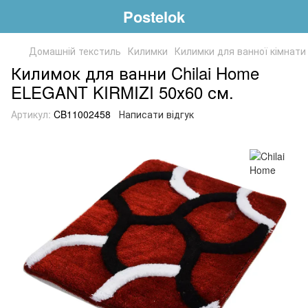
Postelok
Домашній текстиль
Килимки
Килимки для ванної кімнати
Килимок для ванни Chilai Home
ELEGANT KIRMIZI 50х60 см.
Артикул:
CB11002458
Написати відгук