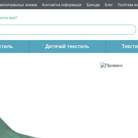
акопичувальні знижки
Контактна інформація
Бренди
Блог
Політика к
нити вам?
стиль
Дитячий текстиль
Текст