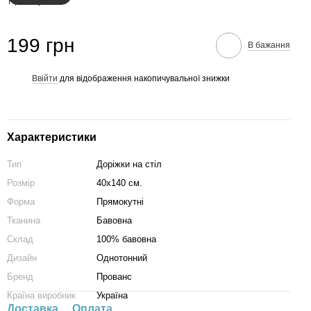
199 грн
В бажання
Ввійти
для відображення накопичувальної знижки
%
Характеристики
Тип
Доріжки на стіл
Розмір
40х140 см.
Форма
Прямокутні
Тканина
Бавовна
Склад
100% бавовна
Дизайн
Однотонний
Бренд
Прованс
Країна виробник
Україна
Доставка
Оплата