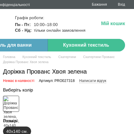
Бажання
Вхід
онфіденціальності
Графік роботи:
Мій кошик
Пн - Пт:
10:00–18:00
Сб - Нд:
тільки онлайн замовлення
иль для ванни
Кухонний текстиль
Головна
Кухонний текстиль
Скатертини
Скатертини Прованс
Доріжка Прованс Хвоя зелена
Доріжка Прованс Хвоя зелена
Немає в наявності
Артикул: PRO027318
Написати відгук
Виберіть колір
Розмір
40х140 см.