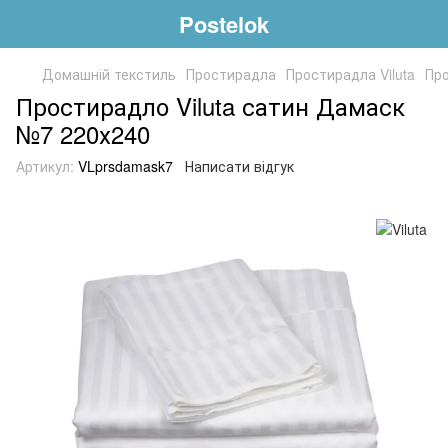
Postelok
Домашній текстиль
Простирадла
Простирадла Viluta
Про
Простирадло Viluta сатин Дамаск
№7 220х240
Артикул:
VLprsdamask7
Написати відгук