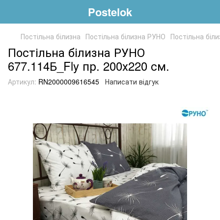
Postelok
Постільна білизна
Постільна білизна РУНО
Постільна біли
Постільна білизна РУНО
677.114Б_Fly пр. 200х220 см.
Артикул:
RN2000009616545
Написати відгук