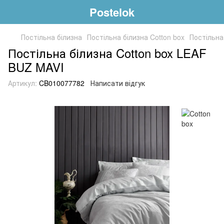
Postelok
Постільна білизна
Постільна білизна Cotton box
Постільна
Постільна білизна Cotton box LEAF
BUZ MAVI
Артикул:
CB010077782
Написати відгук