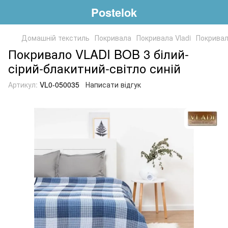
Postelok
Домашній текстиль
Покривала
Покривала Vladi
Покривал
Покривало VLADI BOB 3 білий-
сірий-блакитний-світло синій
Артикул:
VL0-050035
Написати відгук